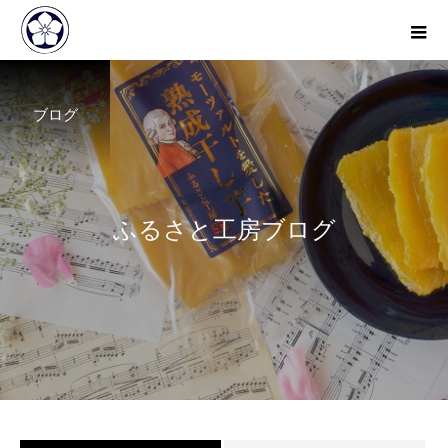
ブログ
ふ
る
さ
と
工
房
ブ
ロ
グ